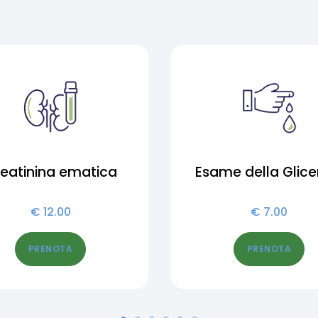
eatinina ematica
Esame della Glic
€
12.00
€
7.00
PRENOTA
PRENOTA