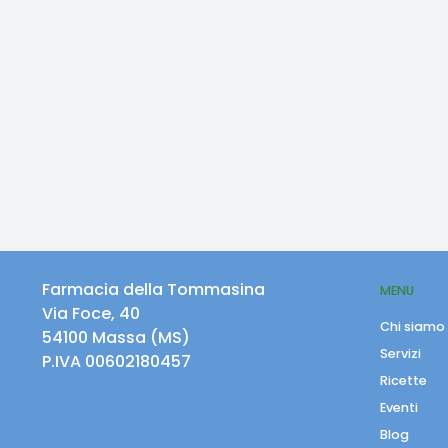
Farmacia della Tommasina
MENU
Via Foce, 40
Chi siamo
54100
Massa
(
MS
)
Servizi
P.IVA
00602180457
Ricette
Eventi
Blog