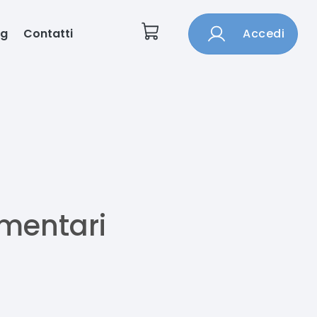
og
Contatti
Accedi
imentari