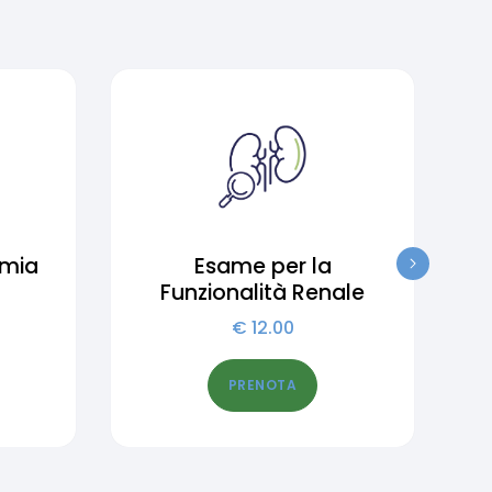
emia
Esame per la
I
Funzionalità Renale
€
12.00
PRENOTA