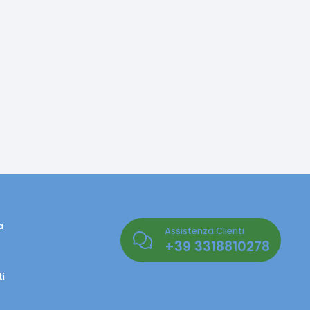
a
Assistenza Clienti
+39
3318810278
i