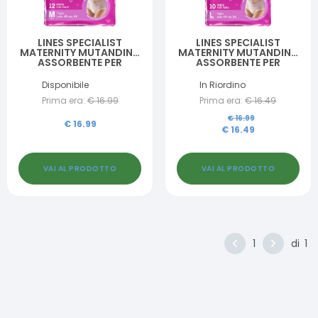
LINES SPECIALIST
LINES SPECIALIST
MATERNITY MUTANDINA
MATERNITY MUTANDINA
ASSORBENTE PER
ASSORBENTE PER
PERDITE POST PARTO
PERDITE POST PARTO
MISURA MEDIUM 12
MISURA LARGE 10 PEZZI
Disponibile
In Riordino
PEZZI
Prima era:
€
16.99
Prima era:
€
16.49
€
16.99
€
16.99
€
16.49
VAI AL PRODOTTO
VAI AL PRODOTTO
1
di
1