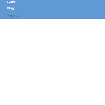
Eventi
Blog
AZIENDA
Contatti
Accedi
Registrati
Privacy Policy
Condizioni d'uso
INFORMAZIONI
Condizioni di vendita
Modalità e costi di
spedizione
Pagamenti accettati
Assistenza Clienti