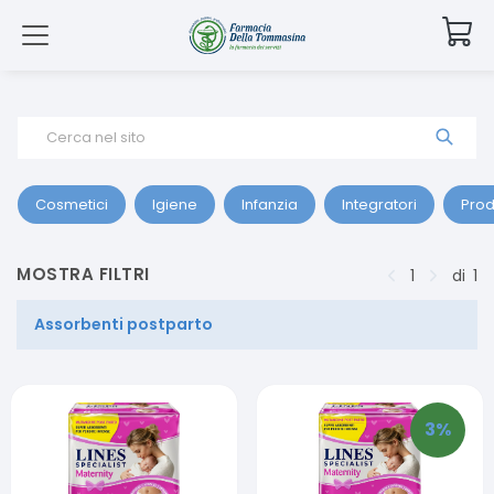
Cerca nel sito
Cosmetici
Igiene
Infanzia
Integratori
Prod
MOSTRA FILTRI
1
di
1
Assorbenti postparto
3
%