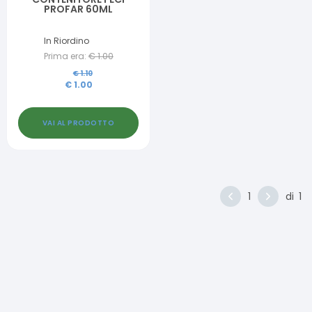
PROFAR 60ML
In Riordino
Prima era:
€
1.00
€
1.10
€
1.00
VAI AL PRODOTTO
1
di
1