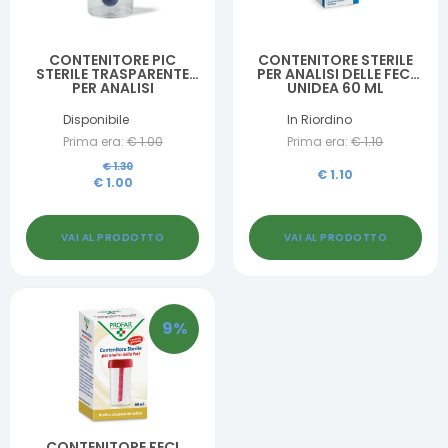
CONTENITORE PIC
CONTENITORE STERILE
STERILE TRASPARENTE
PER ANALISI DELLE FECI
PER ANALISI
UNIDEA 60 ML
COPROLOGICHE+
CUCCHIAINO SPECIMEN
Disponibile
In Riordino
TAPPO A VITE
Prima era:
€
1.00
Prima era:
€
1.10
ETICHETTA
AUTOADESIVA
€
1.30
€
1.10
€
1.00
VAI AL PRODOTTO
VAI AL PRODOTTO
9
%
CONTENITORE FECI