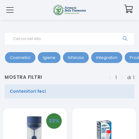
Cerca nel sito
Cosmetici
Igiene
Infanzia
Integratori
Prod
MOSTRA FILTRI
1
di
1
Contenitori feci
23
%