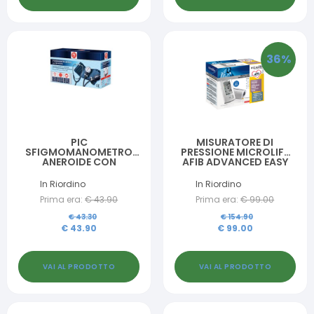
36
%
PIC
MISURATORE DI
SFIGMOMANOMETRO
PRESSIONE MICROLIFE
ANEROIDE CON
AFIB ADVANCED EASY
STETOFONENDOSCOPIO
In Riordino
In Riordino
Prima era:
€
43.90
Prima era:
€
99.00
€
43.30
€
154.90
€
43.90
€
99.00
VAI AL PRODOTTO
VAI AL PRODOTTO