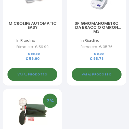
MICROLIFE AUTOMATIC
SFIGMOMANOMETRO
EASY
DA BRACCIO OMRON
M3
In Riordino
In Riordino
Prima era:
€
59.90
Prima era:
€
95.76
€
99.90
€
0.00
€
59.90
€
95.76
VAI AL PRODOTTO
VAI AL PRODOTTO
7
%