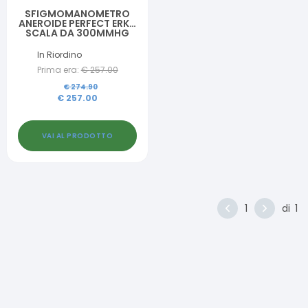
SFIGMOMANOMETRO
ANEROIDE PERFECT ERKA
SCALA DA 300MMHG
CON SUDDIVISIONE DI
2MM MANOMETRO DI
In Riordino
PRECISIONE IN
Prima era:
€
257.00
ALLUMINIO
ANODIZZATO CON
€
274.90
MONOPALLA
€
257.00
INCORPORATA
MODELLO A 2 TUBI
VAI AL PRODOTTO
1
di
1