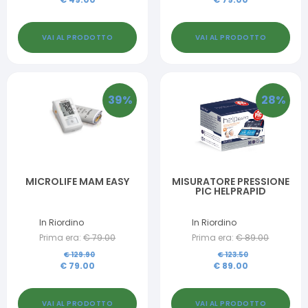
VAI AL PRODOTTO
VAI AL PRODOTTO
39
%
28
%
MICROLIFE MAM EASY
MISURATORE PRESSIONE
PIC HELPRAPID
In Riordino
In Riordino
Prima era:
€
79.00
Prima era:
€
89.00
€
129.90
€
123.50
€
79.00
€
89.00
VAI AL PRODOTTO
VAI AL PRODOTTO