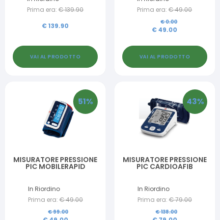
OMAGGIO
Prima era:
€
139.90
Prima era:
€
49.00
€
0.00
€
139.90
€
49.00
VAI AL PRODOTTO
VAI AL PRODOTTO
51
%
43
%
MISURATORE PRESSIONE
MISURATORE PRESSIONE
PIC MOBILERAPID
PIC CARDIOAFIB
In Riordino
In Riordino
Prima era:
€
49.00
Prima era:
€
79.00
€
99.00
€
138.00
€
49.00
€
79.00