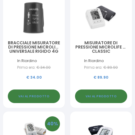
BRACCIALE MISURATORE
MISURATORE DI
DI PRESSIONE MICROLIFE
PRESSIONE MICROLIFE B1
UNIVERSALE RIGIDO 4G
CLASSIC
TAGLIA WR 2242C
In Riordino
In Riordino
Prima era:
€
34.00
Prima era:
€
89.90
€
34.00
€
89.90
VAI AL PRODOTTO
VAI AL PRODOTTO
40
%