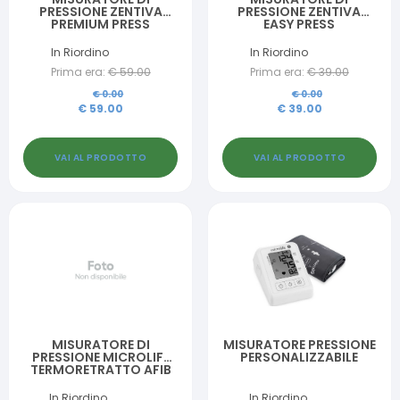
PRESSIONE ZENTIVA
PRESSIONE ZENTIVA
PREMIUM PRESS
EASY PRESS
In Riordino
In Riordino
Prima era:
€
59.00
Prima era:
€
39.00
€
0.00
€
0.00
€
59.00
€
39.00
VAI AL PRODOTTO
VAI AL PRODOTTO
MISURATORE DI
MISURATORE PRESSIONE
PRESSIONE MICROLIFE
PERSONALIZZABILE
TERMORETRATTO AFIB
B3 + PULSOSSIMETRO
PORTATILE PULSO 100 IN
In Riordino
In Riordino