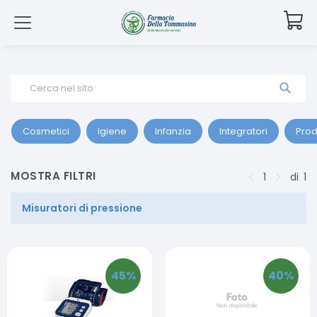
Cerca nel sito
Cosmetici
Igiene
Infanzia
Integratori
Prod
MOSTRA FILTRI
1
di
1
Misuratori di pressione
45
%
40
%