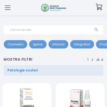
Cerca nel sito
Cosmetici
Igiene
Infanzia
Integratori
Prod
MOSTRA FILTRI
1
di
4
Patologie oculari