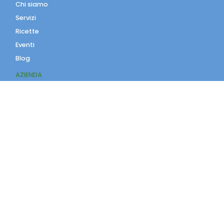
Chi siamo
Servizi
Ricette
Eventi
Blog
AZIENDA
Contatti
Accedi
Registrati
Privacy Policy
Condizioni d'uso
INFORMAZIONI
Condizioni di vendita
Modalità e costi di
spedizione
Pagamenti accettati