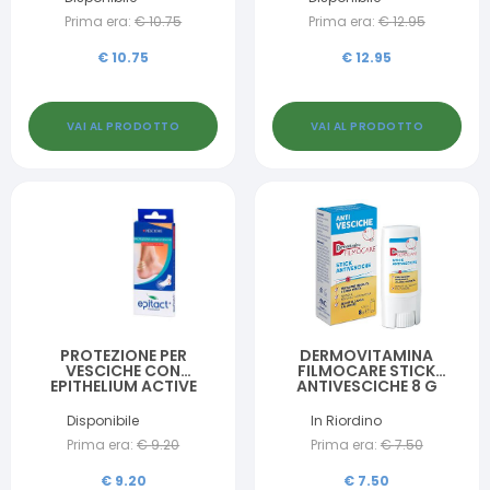
Prima era:
€
10.75
Prima era:
€
12.95
€
10.75
€
12.95
VAI AL PRODOTTO
VAI AL PRODOTTO
PROTEZIONE PER
DERMOVITAMINA
VESCICHE CON
FILMOCARE STICK
EPITHELIUM ACTIVE
ANTIVESCICHE 8 G
CONFEZIONATA IN
ASTUCCIO 2 PEZZI
Disponibile
In Riordino
Prima era:
€
9.20
Prima era:
€
7.50
€
9.20
€
7.50