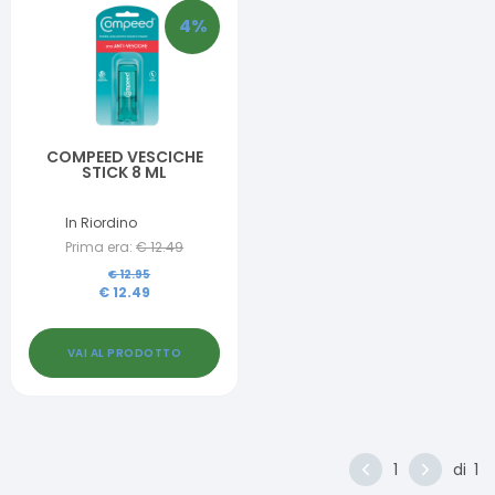
4
%
COMPEED VESCICHE
STICK 8 ML
In Riordino
Prima era:
€
12.49
€
12.95
€
12.49
VAI AL PRODOTTO
1
di
1