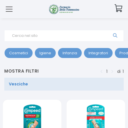
Cerca nel sito
Cosmetici
Igiene
Infanzia
Integratori
Prod
MOSTRA FILTRI
1
di
1
Vesciche