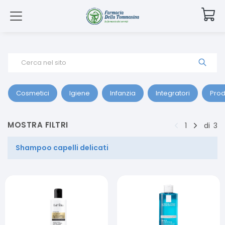
Cerca nel sito
Cosmetici
Igiene
Infanzia
Integratori
Prod
MOSTRA FILTRI
1
di
3
Shampoo capelli delicati