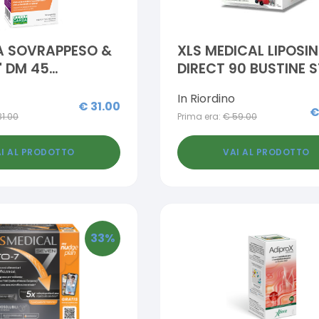
A SOVRAPPESO &
XLS MEDICAL LIPOSI
' DM 45
DIRECT 90 BUSTINE 
SSE
PACK 2,6 G
In Riordino
€
31.00
31.00
Prima era:
€
59.00
I AL PRODOTTO
VAI AL PRODOTTO
33
%