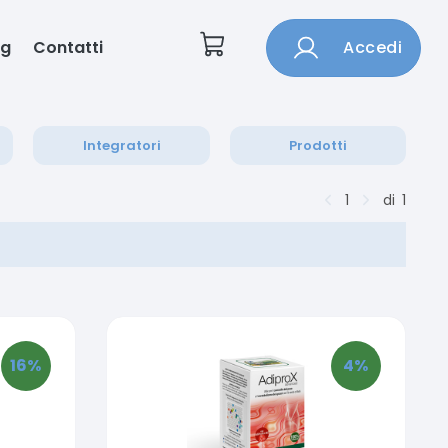
og
Contatti
Accedi
Integratori
Prodotti
1
di
1
16
%
4
%