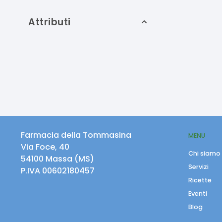
Attributi
Farmacia della Tommasina
MENU
Via Foce, 40
Chi siamo
54100
Massa
(
MS
)
Servizi
P.IVA
00602180457
Ricette
Eventi
Blog