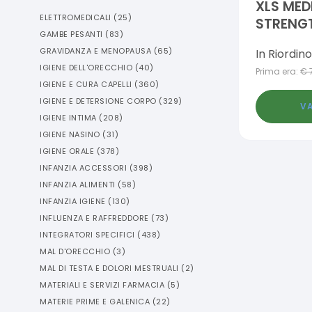
XLS MED
ELETTROMEDICALI
(
25
)
STRENGT
GAMBE PESANTI
(
83
)
COMPRE
GRAVIDANZA E MENOPAUSA
(
65
)
In Riordino
IGIENE DELL'ORECCHIO
(
40
)
Prima era:
€
IGIENE E CURA CAPELLI
(
360
)
IGIENE E DETERSIONE CORPO
(
329
)
VA
IGIENE INTIMA
(
208
)
IGIENE NASINO
(
31
)
IGIENE ORALE
(
378
)
INFANZIA ACCESSORI
(
398
)
INFANZIA ALIMENTI
(
58
)
INFANZIA IGIENE
(
130
)
INFLUENZA E RAFFREDDORE
(
73
)
INTEGRATORI SPECIFICI
(
438
)
MAL D'ORECCHIO
(
3
)
MAL DI TESTA E DOLORI MESTRUALI
(
2
)
MATERIALI E SERVIZI FARMACIA
(
5
)
MATERIE PRIME E GALENICA
(
22
)