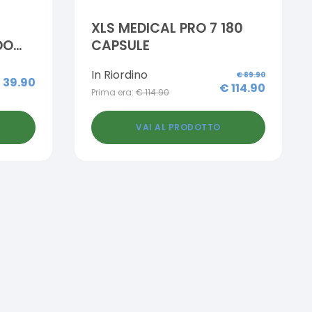
XLS MEDICAL PRO 7 180
DO
CAPSULE
In Riordino
€
89.90
€
39.90
€
114.90
Prima era:
€
114.90
VAI AL PRODOTTO