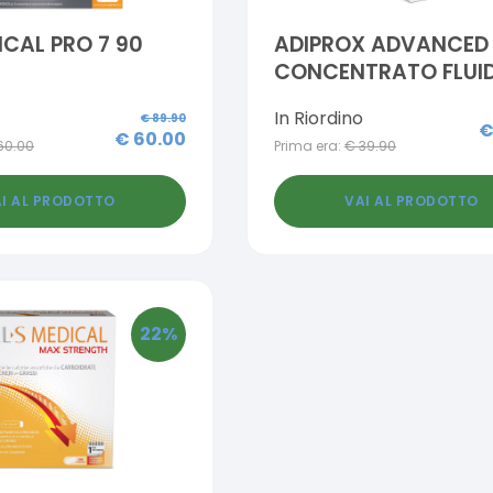
ICAL PRO 7 90
ADIPROX ADVANCED
CONCENTRATO FLUI
325 G
In Riordino
€
89.90
€
60.00
60.00
Prima era:
€
39.90
I AL PRODOTTO
VAI AL PRODOTTO
22
%