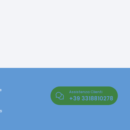
a
Assistenza Clienti
+39
3318810278
i