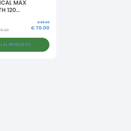
ICAL MAX
H 120
SSE
€
89.90
€
70.00
70.00
I AL PRODOTTO