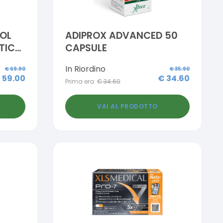
NOL
ADIPROX ADVANCED 50
STICK
CAPSULE
In Riordino
€
69.90
€
35.90
€
59.00
€
34.60
Prima era:
€
34.60
VAI AL PRODOTTO