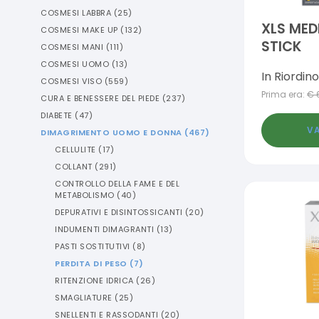
COSMESI LABBRA
(
25
)
XLS MED
COSMESI MAKE UP
(
132
)
STICK
COSMESI MANI
(
111
)
COSMESI UOMO
(
13
)
In Riordino
COSMESI VISO
(
559
)
Prima era:
€
CURA E BENESSERE DEL PIEDE
(
237
)
DIABETE
(
47
)
VA
DIMAGRIMENTO UOMO E DONNA
(
467
)
CELLULITE
(
17
)
COLLANT
(
291
)
CONTROLLO DELLA FAME E DEL
METABOLISMO
(
40
)
DEPURATIVI E DISINTOSSICANTI
(
20
)
INDUMENTI DIMAGRANTI
(
13
)
PASTI SOSTITUTIVI
(
8
)
PERDITA DI PESO
(
7
)
RITENZIONE IDRICA
(
26
)
SMAGLIATURE
(
25
)
SNELLENTI E RASSODANTI
(
20
)