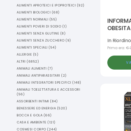
ALIMENTI APROTEICI E IPOPROTEICI
(
92
)
ALIMENTI BIOLOGICI
(
68
)
ALIMENTI NORMALI
(
55
)
INFORM
ALIMENTI POVERI DI SODIO
(
1
)
OBESITA
ALIMENTI SENZA GLUTINE
(
8
)
COMPRE
In Riordino
ALIMENTI SENZA ZUCCHERO
(
9
)
ALIMENTI SPECIALI
(
54
)
Prima era:
€
ALLERGIE
(
5
)
ALTRI
(
6852
)
VA
ANIMALI ALIMENTI
(
7
)
ANIMALI ANTIPARASSITARI
(
2
)
ANIMALI INTEGRATORI SPECIFICI
(
148
)
ANIMALI TOELETTATURA E ACCESSORI
(
56
)
ASSORBENTI INTIMI
(
84
)
BENESSERE ED ENERGIA
(
520
)
BOCCA E GOLA
(
66
)
CASA E AMBIENTE
(
121
)
COSMESI CORPO
(
244
)