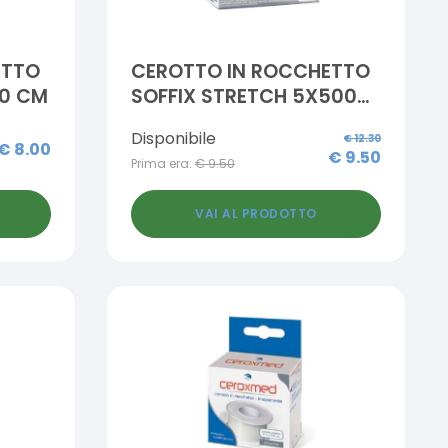
ETTO
CEROTTO IN ROCCHETTO
00 CM
SOFFIX STRETCH 5X500
CM CON FUSTELLA
Disponibile
€
12.30
€
8.00
€
9.50
Prima era:
€
9.50
VAI AL PRODOTTO