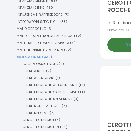
INFANZIA ALIMENTI
(
58
)
CEROTTO
INFANZIA IGIENE
(
130
)
ROCCHE
INFLUENZA E RAFFREDDORE
(
73
)
IPOALLE
In Riordino
INTEGRATORI SPECIFICI
(
438
)
1,25X50
MAL D'ORECCHIO
(
3
)
Prima era:
€
MAL DI TESTA E DOLORI MESTRUALI
(
2
)
MATERIALI E SERVIZI FARMACIA
(
5
)
VA
MATERIE PRIME E GALENICA
(
22
)
MEDICAZIONE
(
324
)
ACQUA OSSIGENATA
(
4
)
BENDE A RETE
(
7
)
BENDE AURICOLARI
(
1
)
BENDE ELASTICHE AUTOFISSANTI
(
14
)
BENDE ELASTICHE COMPRESSIVE
(
14
)
BENDE ELASTICHE UNIVERSALI
(
3
)
BENDE NON ELASTICHE
(
4
)
BENDE SPECIALI
(
7
)
CEROTTI CLASSICI
(
4
)
CEROTTO
CEROTTI CLASSICI TNT
(
4
)