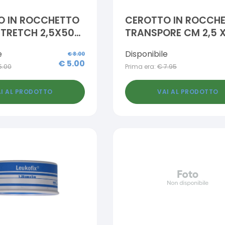
O IN ROCCHETTO
CEROTTO IN ROCCH
STRETCH 2,5X500
TRANSPORE CM 2,5 X
 FUSTELLA
MT DISPENSER 1 PEZZ
e
Disponibile
€
8.00
€
5.00
5.00
Prima era:
€
7.95
I AL PRODOTTO
VAI AL PRODOTTO