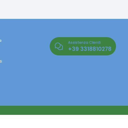
a
Assistenza Clienti
+39
3318810278
i