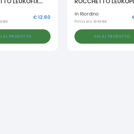
TTO LEUKOFIX
ROCCHETTO LEUKOP
RGENICO 5X500
PELLE 5X500 CM
In Riordino
€
12.60
12.60
Prima era:
€
10.50
I AL PRODOTTO
VAI AL PRODOTTO