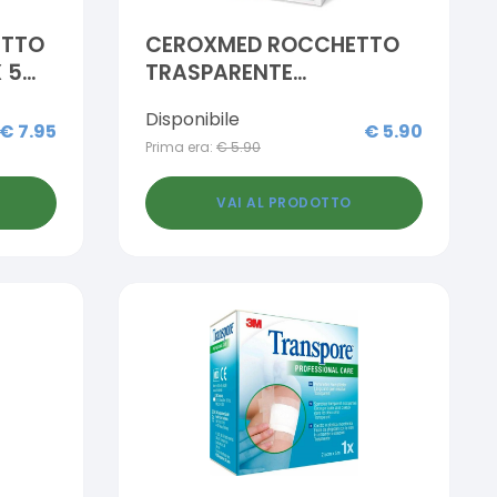
ETTO
CEROXMED ROCCHETTO
 5
TRASPARENTE
O
IPOALLERGENICO 5MX2,5
Disponibile
CM
€
7.95
€
5.90
Prima era:
€
5.90
VAI AL PRODOTTO