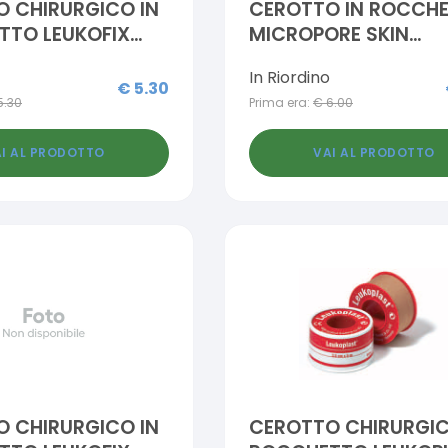
 CHIRURGICO IN
CEROTTO IN ROCCH
TTO LEUKOFIX
MICROPORE SKIN
RGENICO
IPOALLERGENICO 2,5
In Riordino
0 CM
500 CM RICARICA
€
5.30
5.30
Prima era:
€
6.00
I AL PRODOTTO
VAI AL PRODOTTO
 CHIRURGICO IN
CEROTTO CHIRURGIC