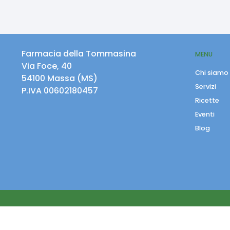
Farmacia della Tommasina
MENU
Via Foce, 40
Chi siamo
54100
Massa
(
MS
)
Servizi
P.IVA
00602180457
Ricette
Eventi
Blog
© Ecommerce Farmacie