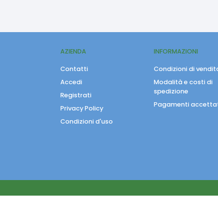
AZIENDA
INFORMAZIONI
Contatti
Condizioni di vendit
Accedi
Modalità e costi di
spedizione
Registrati
Pagamenti accettat
Privacy Policy
Condizioni d'uso