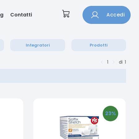
og
Contatti
Accedi
Integratori
Prodotti
1
di
1
23
%