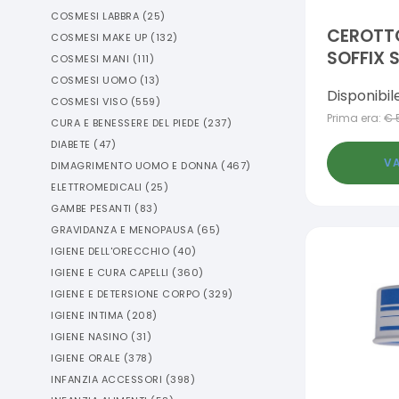
COSMESI LABBRA
(
25
)
CEROTT
COSMESI MAKE UP
(
132
)
SOFFIX 
COSMESI MANI
(
111
)
CM CON
COSMESI UOMO
(
13
)
Disponibil
COSMESI VISO
(
559
)
Prima era:
€
CURA E BENESSERE DEL PIEDE
(
237
)
DIABETE
(
47
)
VA
DIMAGRIMENTO UOMO E DONNA
(
467
)
ELETTROMEDICALI
(
25
)
GAMBE PESANTI
(
83
)
GRAVIDANZA E MENOPAUSA
(
65
)
IGIENE DELL'ORECCHIO
(
40
)
IGIENE E CURA CAPELLI
(
360
)
IGIENE E DETERSIONE CORPO
(
329
)
IGIENE INTIMA
(
208
)
IGIENE NASINO
(
31
)
IGIENE ORALE
(
378
)
INFANZIA ACCESSORI
(
398
)