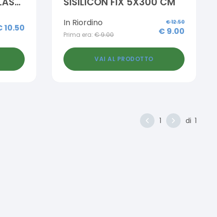
LAST
SISILICON FIX 5X300 CM
In Riordino
€
12.50
€
10.50
€
9.00
Prima era:
€
9.00
VAI AL PRODOTTO
1
di
1