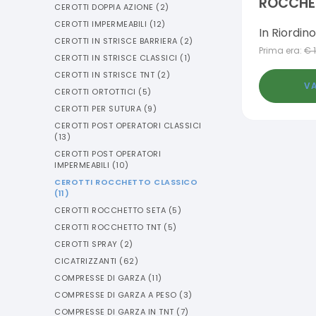
ROCCHE
CEROTTI DOPPIA AZIONE
(
2
)
IPOALLE
CEROTTI IMPERMEABILI
(
12
)
In Riordino
CM
CEROTTI IN STRISCE BARRIERA
(
2
)
Prima era:
€
CEROTTI IN STRISCE CLASSICI
(
1
)
CEROTTI IN STRISCE TNT
(
2
)
VA
CEROTTI ORTOTTICI
(
5
)
CEROTTI PER SUTURA
(
9
)
CEROTTI POST OPERATORI CLASSICI
(
13
)
CEROTTI POST OPERATORI
IMPERMEABILI
(
10
)
CEROTTI ROCCHETTO CLASSICO
(
11
)
CEROTTI ROCCHETTO SETA
(
5
)
CEROTTI ROCCHETTO TNT
(
5
)
CEROTTI SPRAY
(
2
)
CICATRIZZANTI
(
62
)
COMPRESSE DI GARZA
(
11
)
COMPRESSE DI GARZA A PESO
(
3
)
COMPRESSE DI GARZA IN TNT
(
7
)