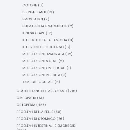
COTONE
(
6
)
DISINFETTANTI
(
19
)
EMOSTATICI
(
2
)
FERMABENDA E SALVAPELLE
(
2
)
KINESIO TAPE
(
12
)
KIT PER TUTTA LA FAMIGLIA
(
3
)
KIT PRONTO SOCCORSO
(
6
)
MEDICAZIONE AVANZATA
(
32
)
MEDICAZIONI NASALI
(
2
)
MEDICAZIONI OMBELICALI
(
1
)
MEDICAZIONI PER DITA
(
9
)
TAMPONI OCULARI
(
6
)
OCCHI STANCHI E ARROSSATI
(
216
)
OMEOPATIA
(
51
)
ORTOPEDIA
(
428
)
PROBLEMI DELLA PELLE
(
58
)
PROBLEMI DI STOMACO
(
76
)
PROBLEMI INTESTINALI E EMORROIDI