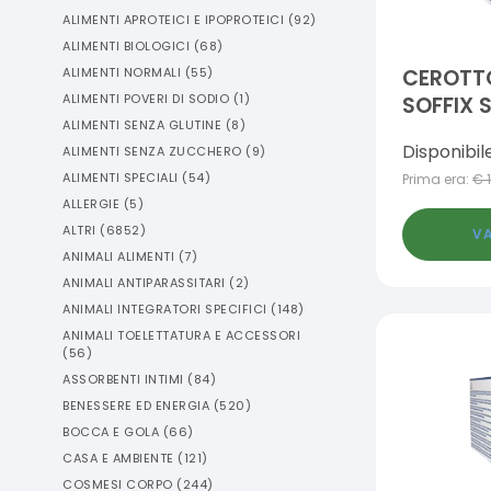
ALIMENTI APROTEICI E IPOPROTEICI
(
92
)
ALIMENTI BIOLOGICI
(
68
)
ALIMENTI NORMALI
(
55
)
CEROTT
ALIMENTI POVERI DI SODIO
(
1
)
SOFFIX 
ALIMENTI SENZA GLUTINE
(
8
)
CM CON
Disponibil
ALIMENTI SENZA ZUCCHERO
(
9
)
ALIMENTI SPECIALI
(
54
)
Prima era:
€
ALLERGIE
(
5
)
ALTRI
(
6852
)
VA
ANIMALI ALIMENTI
(
7
)
ANIMALI ANTIPARASSITARI
(
2
)
ANIMALI INTEGRATORI SPECIFICI
(
148
)
ANIMALI TOELETTATURA E ACCESSORI
(
56
)
ASSORBENTI INTIMI
(
84
)
BENESSERE ED ENERGIA
(
520
)
BOCCA E GOLA
(
66
)
CASA E AMBIENTE
(
121
)
COSMESI CORPO
(
244
)