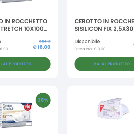
O IN ROCCHETTO
CEROTTO IN ROCCH
STRETCH 10X1000
SISILICON FIX 2,5X3
 FUSTELLA
e
Disponibile
€
24.10
€
16.00
16.00
Prima era:
€
8.00
I AL PRODOTTO
VAI AL PRODOTTO
38
%