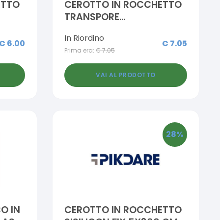
ETTO
CEROTTO IN ROCCHETTO
TRANSPORE
 X
IPOALLERGENICO 2,5 X
In Riordino
500 CM RICARICA
€
6.00
€
7.05
Prima era:
€
7.05
VAI AL PRODOTTO
28
%
O IN
CEROTTO IN ROCCHETTO