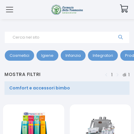
Cerca nel sito
Cosmetici
Igiene
Infanzia
Integratori
Prod
MOSTRA FILTRI
1
di
1
Comfort e accessori bimbo