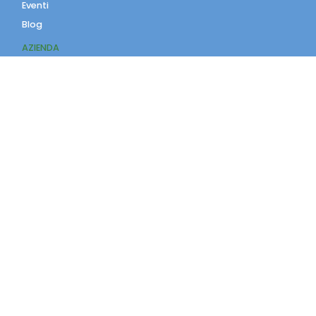
Eventi
Blog
AZIENDA
Contatti
Accedi
Registrati
Privacy Policy
Condizioni d'uso
INFORMAZIONI
Condizioni di vendita
Modalità e costi di
spedizione
Pagamenti accettati
Assistenza Clienti