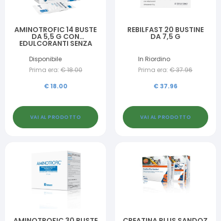
AMINOTROFIC 14 BUSTE
REBILFAST 20 BUSTINE
DA 5,5 G CON
DA 7,5 G
EDULCORANTI SENZA
GLUTINE SENZA
LATTOSIO
Disponibile
In Riordino
Prima era:
€
18.00
Prima era:
€
37.96
€
18.00
€
37.96
VAI AL PRODOTTO
VAI AL PRODOTTO
AMINOTROFIC 30 BUSTE
CREATINA PLUS SANDOZ