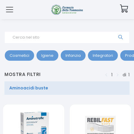
Cerca nel sito
Cosmetici
Igiene
Infanzia
Integratori
Prod
MOSTRA FILTRI
1
di
1
Aminoacidi buste