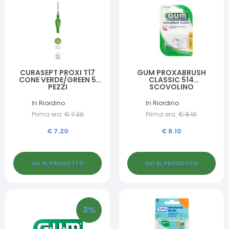
CURASEPT PROXI T17
GUM PROXABRUSH
CONE VERDE/GREEN 5
CLASSIC 514
PEZZI
SCOVOLINO
INTERDENTALE 8 PEZZI
In Riordino
In Riordino
Prima era:
€
7.20
Prima era:
€
8.10
€
7.20
€
8.10
VAI AL PRODOTTO
VAI AL PRODOTTO
3
%