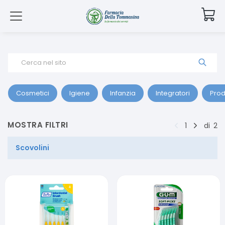
Cerca nel sito
Cosmetici
Igiene
Infanzia
Integratori
Prod
MOSTRA FILTRI
1
di
2
Scovolini