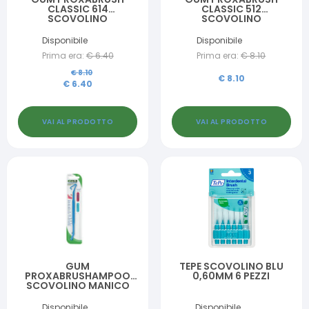
CLASSIC 614
CLASSIC 512
SCOVOLINO
SCOVOLINO
INTERDENTALE 8 PEZZI
INTERDENTALE 8 PEZZI
Disponibile
Disponibile
Prima era:
€
6.40
Prima era:
€
8.10
€
8.10
€
8.10
€
6.40
VAI AL PRODOTTO
VAI AL PRODOTTO
GUM
TEPE SCOVOLINO BLU
PROXABRUSHAMPOO
0,60MM 6 PEZZI
SCOVOLINO MANICO
PLASTICA
Disponibile
Disponibile