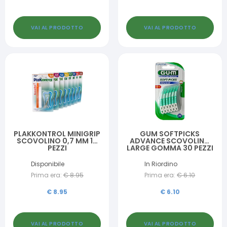
VAI AL PRODOTTO
VAI AL PRODOTTO
PLAKKONTROL MINIGRIP
GUM SOFTPICKS
SCOVOLINO 0,7 MM 10
ADVANCE SCOVOLINO
PEZZI
LARGE GOMMA 30 PEZZI
Disponibile
In Riordino
Prima era:
€
8.95
Prima era:
€
6.10
€
8.95
€
6.10
VAI AL PRODOTTO
VAI AL PRODOTTO