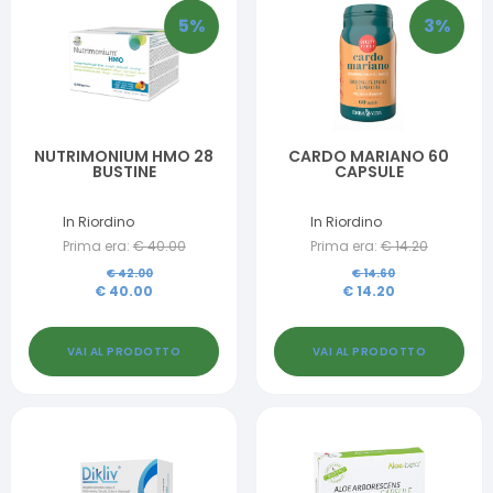
5
%
3
%
NUTRIMONIUM HMO 28
CARDO MARIANO 60
BUSTINE
CAPSULE
In Riordino
In Riordino
Prima era:
€
40.00
Prima era:
€
14.20
€
42.00
€
14.60
€
40.00
€
14.20
VAI AL PRODOTTO
VAI AL PRODOTTO