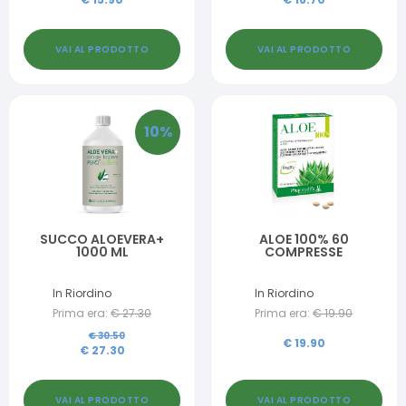
VAI AL PRODOTTO
VAI AL PRODOTTO
10
%
SUCCO ALOEVERA+
ALOE 100% 60
1000 ML
COMPRESSE
In Riordino
In Riordino
Prima era:
€
27.30
Prima era:
€
19.90
€
30.50
€
19.90
€
27.30
VAI AL PRODOTTO
VAI AL PRODOTTO