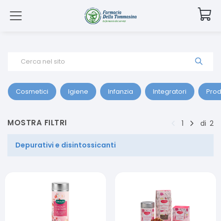
Cerca nel sito
Cosmetici
Igiene
Infanzia
Integratori
Prod
MOSTRA FILTRI
1
di
2
Depurativi e disintossicanti