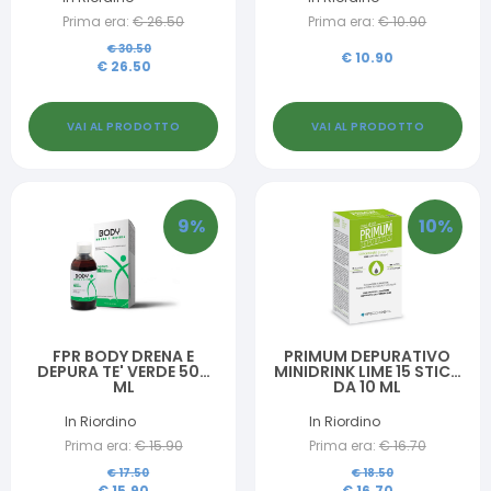
Prima era:
€
26.50
Prima era:
€
10.90
€
30.50
€
10.90
€
26.50
VAI AL PRODOTTO
VAI AL PRODOTTO
9
%
10
%
FPR BODY DRENA E
PRIMUM DEPURATIVO
DEPURA TE' VERDE 500
MINIDRINK LIME 15 STICK
ML
DA 10 ML
In Riordino
In Riordino
Prima era:
€
15.90
Prima era:
€
16.70
€
17.50
€
18.50
€
15.90
€
16.70