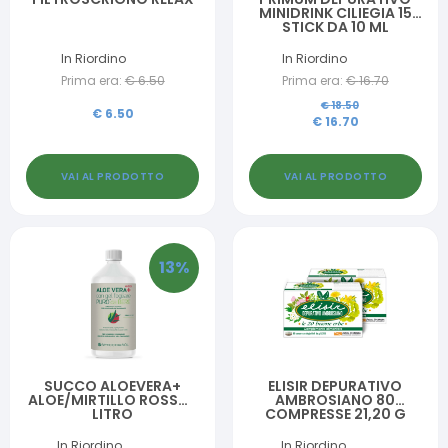
MINIDRINK CILIEGIA 15
STICK DA 10 ML
In Riordino
In Riordino
Prima era:
€
6.50
Prima era:
€
16.70
€
18.50
€
6.50
€
16.70
VAI AL PRODOTTO
VAI AL PRODOTTO
13
%
SUCCO ALOEVERA+
ELISIR DEPURATIVO
ALOE/MIRTILLO ROSSO 1
AMBROSIANO 80
LITRO
COMPRESSE 21,20 G
In Riordino
In Riordino