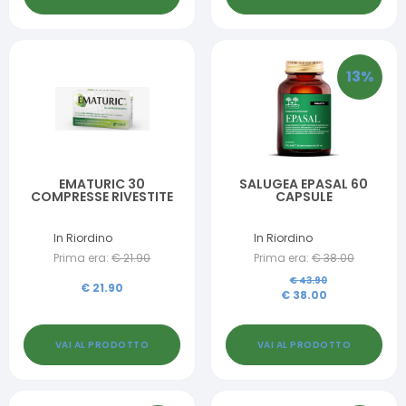
13
%
EMATURIC 30
SALUGEA EPASAL 60
COMPRESSE RIVESTITE
CAPSULE
In Riordino
In Riordino
Prima era:
€
21.90
Prima era:
€
38.00
€
43.90
€
21.90
€
38.00
VAI AL PRODOTTO
VAI AL PRODOTTO