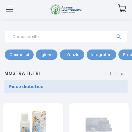
Cerca nel sito
Cosmetici
Igiene
Infanzia
Integratori
Prod
MOSTRA FILTRI
1
di
1
Piede diabetico