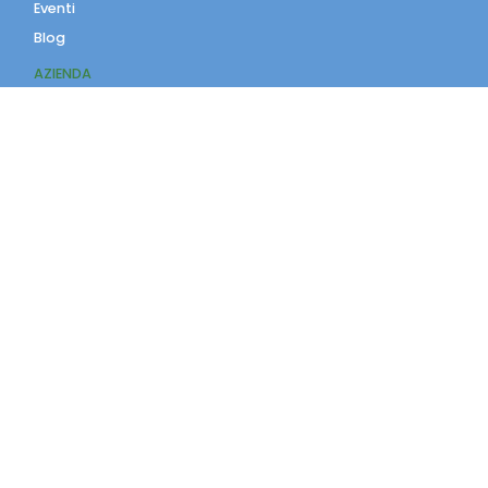
Eventi
Blog
AZIENDA
Contatti
Accedi
Registrati
Privacy Policy
Condizioni d'uso
INFORMAZIONI
Condizioni di vendita
Modalità e costi di
spedizione
Pagamenti accettati
Assistenza Clienti