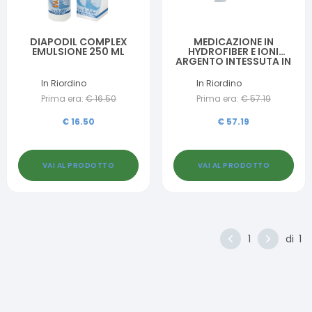
DIAPODIL COMPLEX
MEDICAZIONE IN
EMULSIONE 250 ML
HYDROFIBER E IONI
ARGENTO INTESSUTA IN
LYOCELL AQUACEL AG +
EXTRA 5X5CM 10 PEZZI
In Riordino
In Riordino
Prima era:
€
16.50
Prima era:
€
57.19
€
16.50
€
57.19
VAI AL PRODOTTO
VAI AL PRODOTTO
1
di
1