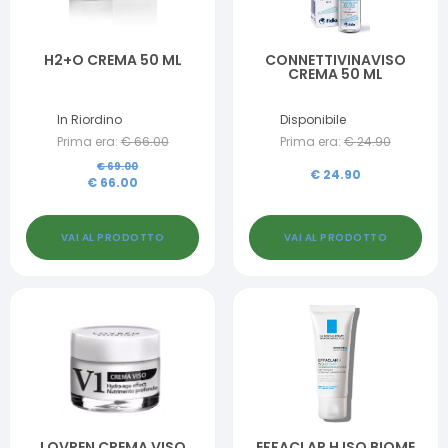
H2+O CREMA 50 ML
CONNETTIVINAVISO
CREMA 50 ML
In Riordino
Disponibile
Prima era:
€
66.00
Prima era:
€
24.90
€
69.00
€
24.90
€
66.00
VAI AL PRODOTTO
VAI AL PRODOTTO
LOVREN CREMA VISO
EFFACLAR H ISO BIOME