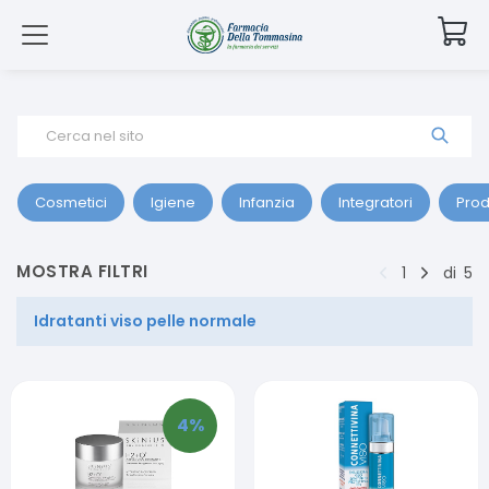
Cerca nel sito
Cosmetici
Igiene
Infanzia
Integratori
Prod
MOSTRA FILTRI
1
di
5
Idratanti viso pelle normale
4
%